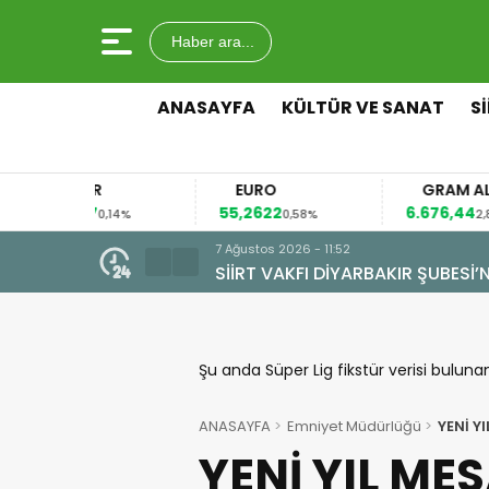
Haber ara...
ANASAYFA
KÜLTÜR VE SANAT
S
LAR
EURO
GRAM ALTIN
037
55,2622
6.676,44
0,14%
0,58%
2,83%
7 Ağustos 2026 - 09:44
OLSUN ZİYARETİ
ALAN MAHALLESİ’NDE TARİHİ D
Şu anda Süper Lig fikstür verisi buluna
ANASAYFA
Emniyet Müdürlüğü
YENİ Y
YENİ YIL ME