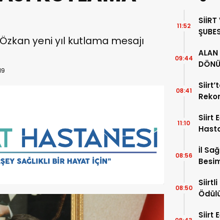
SİİRT
11:52
ŞUBES
 Özkan yeni yıl kutlama mesajı
İL BA
ALAN 
ZİYAR
09:44
DÖNÜ
19
34 YI
Siirt
08:41
Rekor
Alıyor
Siirt
11:10
Hast
Hafta
İl Sa
08:56
Besim
Hayat
Siirt
08:50
Ödül
Siirt