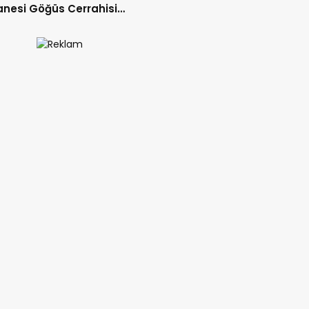
nesi Göğüs Cerrahisi
ı Op. Dr. Alper Süer:
ğer Nodülleri Her Zaman
er Anlamına Gelmez”