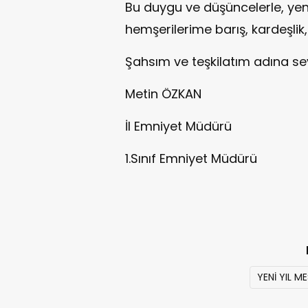
Bu duygu ve düşüncelerle, yeni y
hemşerilerime barış, kardeşlik,
Şahsım ve teşkilatım adına se
Metin ÖZKAN
İl Emniyet Müdürü
1.Sınıf Emniyet Müdürü
YENİ YIL M