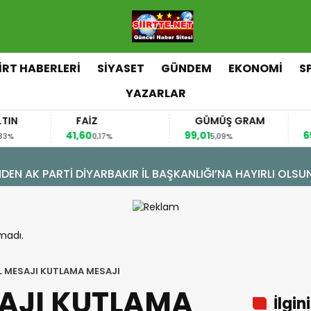
İİRT HABERLERİ
SİYASET
GÜNDEM
EKONOMİ
S
YAZARLAR
FAİZ
GÜMÜŞ GRAM
BITCOIN
41,60
99,01
65.288,00
0,17%
5,09%
1
ÖNÜŞÜM: DOĞAL GAZA KAVUŞTU, 34 YILLIK TAPU SORUNU 
madı.
IL MESAJI KUTLAMA MESAJI
SAJI KUTLAMA
İlgin