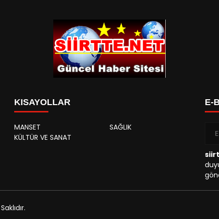
KISAYOLLAR
E-
MANSET
SAĞLIK
KÜLTÜR VE SANAT
siir
duyu
gönd
aklıdır.