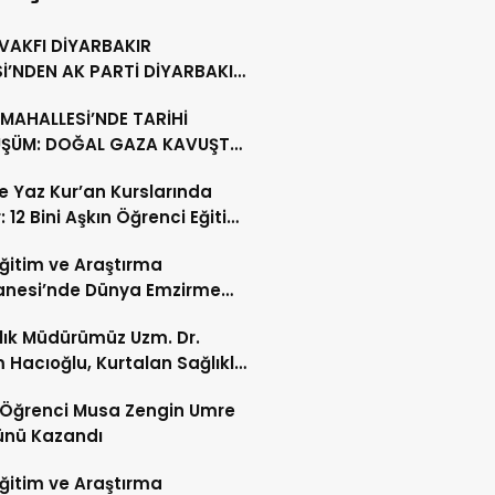
 VAKFI DİYARBAKIR
İ’NDEN AK PARTİ DİYARBAKIR
ŞKANLIĞI’NA HAYIRLI OLSUN
MAHALLESİ’NDE TARİHİ
ETİ
ŞÜM: DOĞAL GAZA KAVUŞTU,
LLIK TAPU SORUNU ÇÖZÜLDÜ
’te Yaz Kur’an Kurslarında
: 12 Bini Aşkın Öğrenci Eğitim
 Eğitim ve Araştırma
anesi’nde Dünya Emzirme
sı Etkinliği Düzenlendi
ğlık Müdürümüz Uzm. Dr.
 Hacıoğlu, Kurtalan Sağlıklı
 Merkezini Ziyaret Etti
li Öğrenci Musa Zengin Umre
ünü Kazandı
 Eğitim ve Araştırma