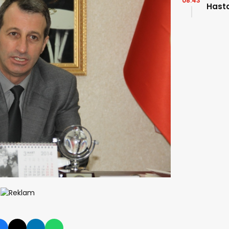
08:43
Hasta
Uzman
“Akci
Kans