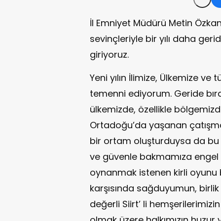
İl Emniyet Müdürü Metin Özka
sevinçleriyle bir yılı daha geri
giriyoruz.
Yeni yılın İlimize, Ülkemize ve 
temenni ediyorum. Geride bıra
ülkemizde, özellikle bölgemizd
Ortadoğu’da yaşanan çatışma
bir ortam oluşturduysa da bu
ve güvenle bakmamıza engel o
oynanmak istenen kirli oyunu 
karşısında sağduyumun, birlik 
değerli Siirt’ li hemşerilerimizi
olmak üzere halkımızın huzur