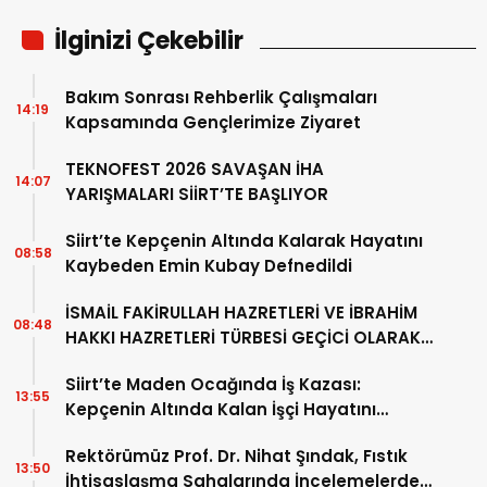
İlginizi Çekebilir
Bakım Sonrası Rehberlik Çalışmaları
14:19
Kapsamında Gençlerimize Ziyaret
TEKNOFEST 2026 SAVAŞAN İHA
14:07
YARIŞMALARI SİİRT’TE BAŞLIYOR
Siirt’te Kepçenin Altında Kalarak Hayatını
08:58
Kaybeden Emin Kubay Defnedildi
İSMAİL FAKİRULLAH HAZRETLERİ VE İBRAHİM
08:48
HAKKI HAZRETLERİ TÜRBESİ GEÇİCİ OLARAK
ZİYARETE KAPATILIYOR…!
Siirt’te Maden Ocağında İş Kazası:
13:55
Kepçenin Altında Kalan İşçi Hayatını
Kaybetti
Rektörümüz Prof. Dr. Nihat Şındak, Fıstık
13:50
İhtisaslaşma Sahalarında İncelemelerde