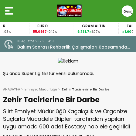
Giriş
Yap
EURO
GRAM ALTIN
FAİZ
55,0937
6.731,74
41,60
3%
-0,12%
1,07%
0,73%
10 Ağustos 2026 - 14:07
Kapsamında
TEKNOFEST 2026 SAVAŞAN İHA YARIŞMALARI SİİR
BAŞLIYOR
Şu anda Süper Lig fikstür verisi bulunamadı.
ANASAYFA
Emniyet Müdürlüğü
Zehir Tacirlerine Bir Darbe
Zehir Tacirlerine Bir Darbe
Siirt Emniyet Müdürlüğü Kaçakçılık ve Organize
Suçlarla Mücadele Ekipleri tarafından yapılan
uygulamada 600 adet Ecstasy hap ele geçirildi