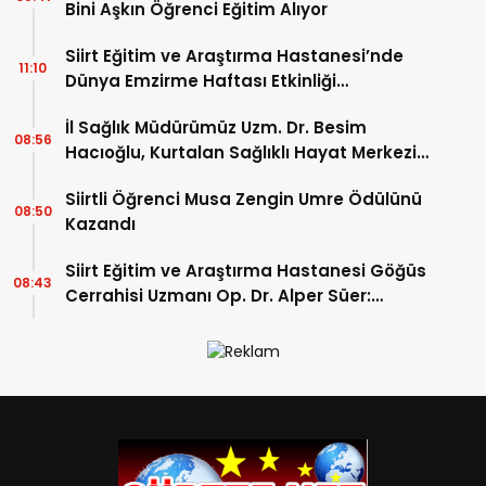
Bini Aşkın Öğrenci Eğitim Alıyor
Siirt Eğitim ve Araştırma Hastanesi’nde
11:10
Dünya Emzirme Haftası Etkinliği
Düzenlendi
İl Sağlık Müdürümüz Uzm. Dr. Besim
08:56
Hacıoğlu, Kurtalan Sağlıklı Hayat Merkezini
Ziyaret Etti
Siirtli Öğrenci Musa Zengin Umre Ödülünü
08:50
Kazandı
Siirt Eğitim ve Araştırma Hastanesi Göğüs
08:43
Cerrahisi Uzmanı Op. Dr. Alper Süer:
“Akciğer Nodülleri Her Zaman Kanser
Anlamına Gelmez”