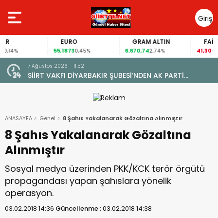
Giriş
Yap
EURO
GRAM ALTIN
FAİZ
55,1873
6.670,74
41,30
4%
0,45%
2,74%
-0,55%
7 Ağustos 2026 - 09:44
Tİ
ALAN MAHALLESİ’NDE TARİHİ DÖNÜŞÜM: DOĞAL GAZA
 ZİYARETİ
KAVUŞTU, 34 YILLIK TAPU SORUNU ÇÖZÜLDÜ
ANASAYFA
Genel
8 Şahıs Yakalanarak Gözaltına Alınmıştır
8 Şahıs Yakalanarak Gözaltına
Alınmıştır
Sosyal medya üzerinden PKK/KCK terör örgütü
propagandası yapan şahıslara yönelik
operasyon.
03.02.2018 14:36
Güncellenme :
03.02.2018 14:38