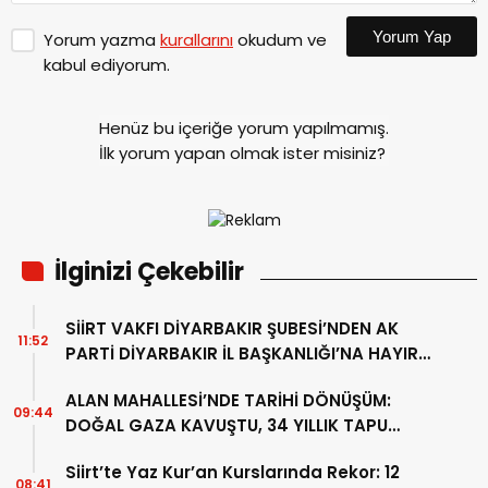
Yorum Yap
Yorum yazma
kurallarını
okudum ve
kabul ediyorum.
Henüz bu içeriğe yorum yapılmamış.
İlk yorum yapan olmak ister misiniz?
İlginizi Çekebilir
SİİRT VAKFI DİYARBAKIR ŞUBESİ’NDEN AK
11:52
PARTİ DİYARBAKIR İL BAŞKANLIĞI’NA HAYIRLI
OLSUN ZİYARETİ
ALAN MAHALLESİ’NDE TARİHİ DÖNÜŞÜM:
09:44
DOĞAL GAZA KAVUŞTU, 34 YILLIK TAPU
SORUNU ÇÖZÜLDÜ
Siirt’te Yaz Kur’an Kurslarında Rekor: 12
08:41