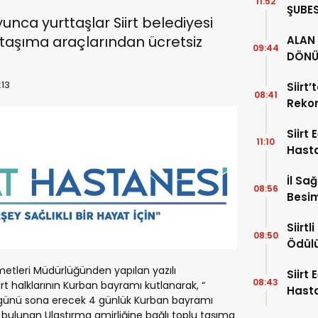
11:52
ŞUBES
unca yurttaşlar Siirt belediyesi
İL BA
taşıma araçlarından ücretsiz
ALAN 
ZİYAR
09:44
DÖNÜ
34 YI
:13
Siirt
08:41
Rekor
Alıyor
Siirt
11:10
Hast
Hafta
İl Sa
08:56
Besim
Hayat
Siirt
08:50
Ödül
izmetleri Müdürlüğünden yapılan yazılı
Siirt
08:43
t halklarının Kurban bayramı kutlanarak, “
Hasta
günü sona erecek 4 günlük Kurban bayramı
Uzman
lunan Ulaştırma amirliğine bağlı toplu taşıma