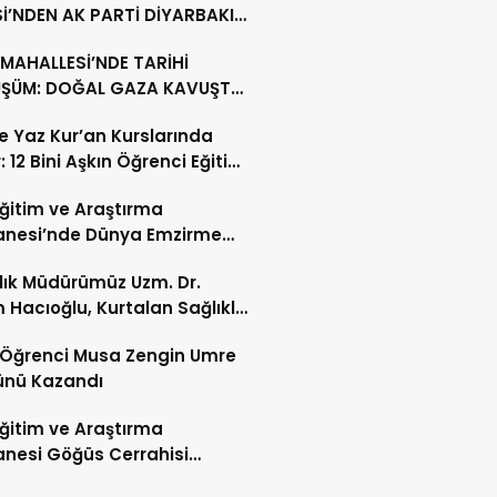
İ’NDEN AK PARTİ DİYARBAKIR
ŞKANLIĞI’NA HAYIRLI OLSUN
MAHALLESİ’NDE TARİHİ
ETİ
ŞÜM: DOĞAL GAZA KAVUŞTU,
LLIK TAPU SORUNU ÇÖZÜLDÜ
’te Yaz Kur’an Kurslarında
: 12 Bini Aşkın Öğrenci Eğitim
 Eğitim ve Araştırma
anesi’nde Dünya Emzirme
sı Etkinliği Düzenlendi
ğlık Müdürümüz Uzm. Dr.
 Hacıoğlu, Kurtalan Sağlıklı
 Merkezini Ziyaret Etti
li Öğrenci Musa Zengin Umre
ünü Kazandı
 Eğitim ve Araştırma
nesi Göğüs Cerrahisi
ı Op. Dr. Alper Süer: