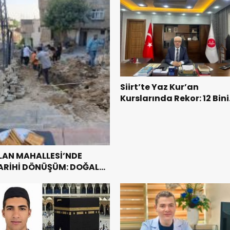
Siirt’te Yaz Kur’an
Kurslarında Rekor: 12 Bini
Aşkın Öğrenci Eğitim
Alıyor
LAN MAHALLESİ’NDE
ARİHİ DÖNÜŞÜM: DOĞAL
AZA KAVUŞTU, 34 YILLIK
APU SORUNU ÇÖZÜLDÜ