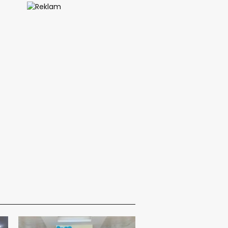
ğer Nodülleri Her Zaman
er Anlamına Gelmez”