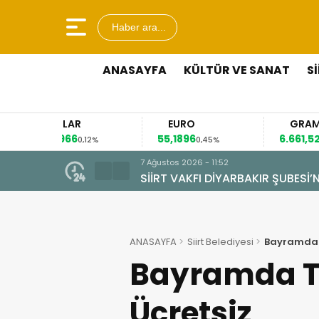
Haber ara...
ANASAYFA
KÜLTÜR VE SANAT
S
DOLAR
EURO
GRAM ALTIN
,6966
55,1896
6.661,52
0,12%
0,45%
2,60%
7 Ağustos 2026 - 09:44
OLSUN ZİYARETİ
ALAN MAHALLESİ’NDE TARİHİ D
ANASAYFA
Siirt Belediyesi
Bayramda 
Bayramda T
Ücretsiz