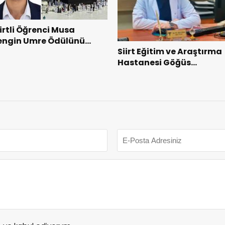
iirtli Öğrenci Musa
engin Umre Ödülünü
Siirt Eğitim ve Araştırma
azandı
Hastanesi Göğüs
Cerrahisi Uzmanı Op. Dr.
Alper Süer: “Akciğer
Nodülleri Her Zaman
Kanser Anlamına Gelme