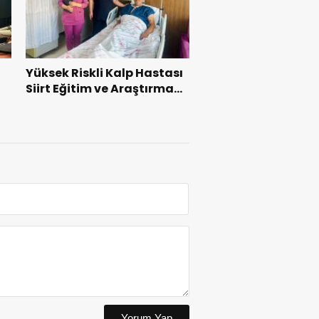
Yüksek Riskli Kalp Hastası
Siirt Eğitim ve Araştırma
Hastanesi’nde Başarıyla
Tedavi Edildi
z”
Yorum Yap