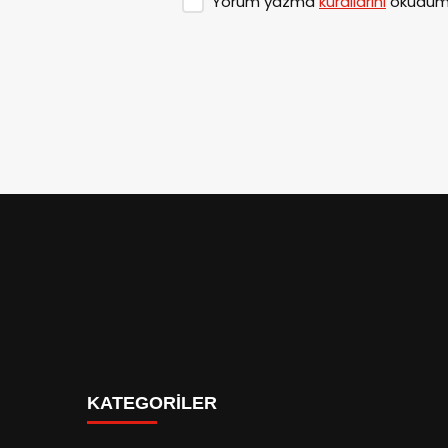
Yorum yazma
kurallarını
okudum 
KATEGORİLER