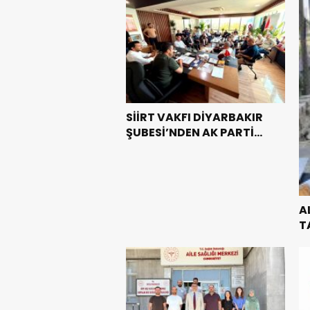
SİİRT VAKFI DİYARBAKIR
ŞUBESİ’NDEN AK PARTİ
DİYARBAKIR İL
BAŞKANLIĞI’NA HAYIRLI
OLSUN ZİYARETİ
A
T
G
T