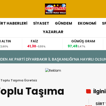
İİRT HABERLERİ
SİYASET
GÜNDEM
EKONOMİ
S
YAZARLAR
FAİZ
GÜMÜŞ GRAM
BITCO
41,30
97,48
64.844,
-0,55%
3,47%
ÖNÜŞÜM: DOĞAL GAZA KAVUŞTU, 34 YILLIK TAPU SORUNU 
Toplu Taşıma Ücretsiz
oplu Taşıma
İlgin
SİİRT