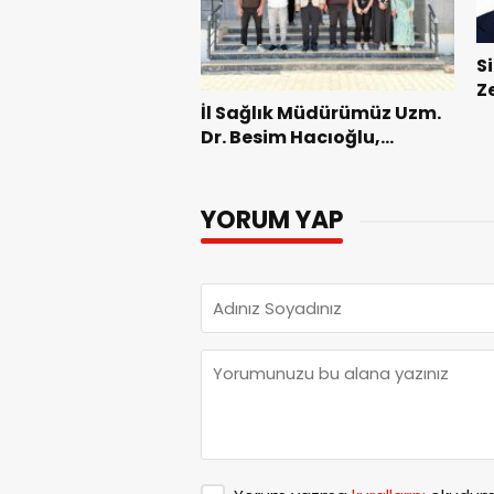
S
Z
İl Sağlık Müdürümüz Uzm.
K
Dr. Besim Hacıoğlu,
Kurtalan Sağlıklı Hayat
Merkezini Ziyaret Etti
YORUM YAP