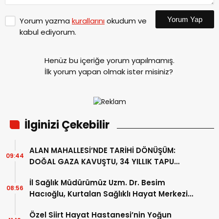
Yorum Yap
Yorum yazma
kurallarını
okudum ve
kabul ediyorum.
Henüz bu içeriğe yorum yapılmamış.
İlk yorum yapan olmak ister misiniz?
İlginizi Çekebilir
ALAN MAHALLESİ’NDE TARİHİ DÖNÜŞÜM:
09:44
DOĞAL GAZA KAVUŞTU, 34 YILLIK TAPU
SORUNU ÇÖZÜLDÜ
İl Sağlık Müdürümüz Uzm. Dr. Besim
08:56
Hacıoğlu, Kurtalan Sağlıklı Hayat Merkezini
Ziyaret Etti
Özel Siirt Hayat Hastanesi’nin Yoğun