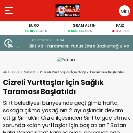
Giriş
Yap
EURO
GRAM ALTIN
FAİZ
55,1896
6.660,55
41,30
0,45%
2,59%
-0,55%
8 Ağustos 2026 - 13:34
TON
Siirt Vali Yardımcısı Yunus Emre Bozkurtoğlu Ve Esra
Cintosun Dünya Evine Girdi
ANASAYFA
SAĞLIK
Cizreli Yurttaşlar İçin Sağlık Taraması Başlatıldı
Cizreli Yurttaşlar İçin Sağlık
Taraması Başlatıldı
Siirt belediyesi bünyesinde geçtiğimiz hafta,
sokağa çıkma yasağının 2 ayı aşkındır devam
ettiği Şırnak’ın Cizre ilçesinden Siirt’te göç etmek
zorunda kalan yurttaşlar için başlatılan “ Botan
Halkı Dayanışma” kampanyası çerçevesinde