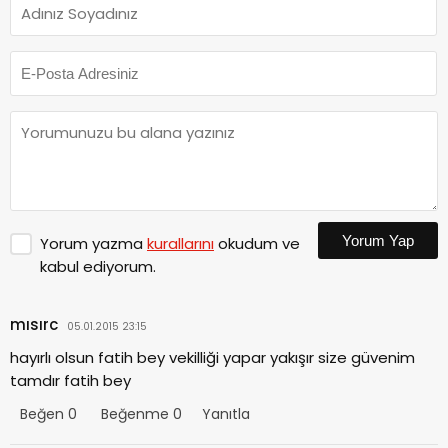
Yorum Yap
Yorum yazma
kurallarını
okudum ve
kabul ediyorum.
mısırc
05.01.2015 23:15
hayırlı olsun fatih bey vekilliği yapar yakışır size güvenim
tamdır fatih bey
Beğen
0
Beğenme
0
Yanıtla