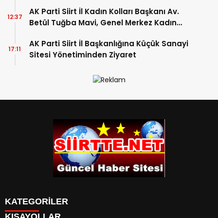
AK Parti Siirt İl Kadın Kolları Başkanı Av.
12:37
Betül Tuğba Mavi, Genel Merkez Kadın
Kolları Başkanı Tuğba Işık Ercan’ın Van
AK Parti Siirt İl Başkanlığına Küçük Sanayi
Programına Katılım Sağladı
17:11
Sitesi Yönetiminden Ziyaret
KATEGORİLER
KISAYOLLAR