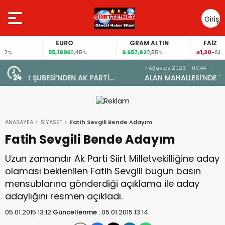
Giriş
Yap
EURO
GRAM ALTIN
FAİZ
55,1896
6.657,82
41,30
0,45%
2,55%
-0,55%
7 Ağustos 2026 - 09:44
ALAN MAHALLESİ’NDE TARİHİ DÖNÜŞÜM: DOĞAL GAZA
YARETİ
KAVUŞTU, 34 YILLIK TAPU SORUNU ÇÖZÜLDÜ
ANASAYFA
SİYASET
Fatih Sevgili Bende Adayım
Fatih Sevgili Bende Adayım
Uzun zamandır Ak Parti Siirt Milletvekilliğine aday
olaması beklenilen Fatih Sevgili bugün basın
mensublarına gönderdiği açıklama ile aday
adaylığını resmen açıkladı.
05.01.2015 13:12
Güncellenme :
05.01.2015 13:14