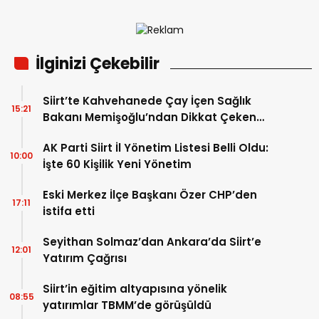
İlginizi Çekebilir
Siirt’te Kahvehanede Çay İçen Sağlık
15:21
Bakanı Memişoğlu’ndan Dikkat Çeken
Sigara Mesajı
AK Parti Siirt İl Yönetim Listesi Belli Oldu:
10:00
İşte 60 Kişilik Yeni Yönetim
Eski Merkez İlçe Başkanı Özer CHP’den
17:11
istifa etti
Seyithan Solmaz’dan Ankara’da Siirt’e
12:01
Yatırım Çağrısı
Siirt’in eğitim altyapısına yönelik
08:55
yatırımlar TBMM’de görüşüldü