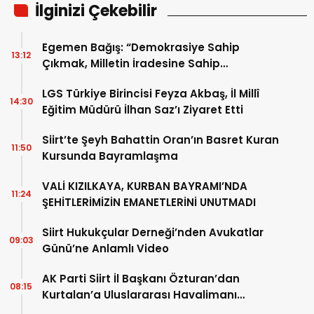
İlginizi Çekebilir
Egemen Bağış: “Demokrasiye Sahip
13:12
Çıkmak, Milletin İradesine Sahip
Çıkmaktır”
LGS Türkiye Birincisi Feyza Akbaş, İl Millî
14:30
Eğitim Müdürü İlhan Saz’ı Ziyaret Etti
Siirt’te Şeyh Bahattin Oran’ın Basret Kuran
11:50
Kursunda Bayramlaşma
VALİ KIZILKAYA, KURBAN BAYRAMI’NDA
11:24
ŞEHİTLERİMİZİN EMANETLERİNİ UNUTMADI
Siirt Hukukçular Derneği’nden Avukatlar
09:03
Günü’ne Anlamlı Video
AK Parti Siirt İl Başkanı Özturan’dan
08:15
Kurtalan’a Uluslararası Havalimanı
Girişimi