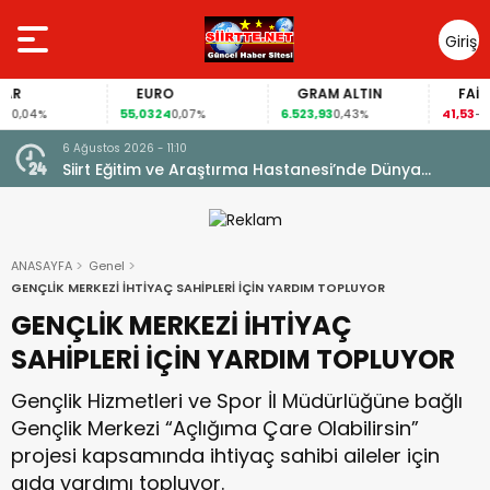
Giriş
Yap
EURO
GRAM ALTIN
FAİZ
55,0324
6.523,93
41,53
04%
0,07%
0,43%
-0,02%
6 Ağustos 2026 - 08:56
 Dünya
İl Sağlık Müdürümüz Uzm. Dr. Besim Hacıoğlu,
Kurtalan Sağlıklı Hayat Merkezini Ziyaret Etti
ANASAYFA
Genel
GENÇLİK MERKEZİ İHTİYAÇ SAHİPLERİ İÇİN YARDIM TOPLUYOR
GENÇLİK MERKEZİ İHTİYAÇ
SAHİPLERİ İÇİN YARDIM TOPLUYOR
Gençlik Hizmetleri ve Spor İl Müdürlüğüne bağlı
Gençlik Merkezi “Açlığıma Çare Olabilirsin”
projesi kapsamında ihtiyaç sahibi aileler için
gıda yardımı topluyor.