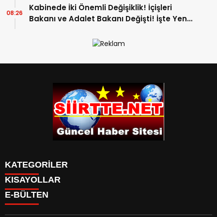
Kabinede İki Önemli Değişiklik! İçişleri
08:26
Bakanı ve Adalet Bakanı Değişti! İşte Yeni
Bakanlar
KATEGORİLER
KISAYOLLAR
SPOR
E-BÜLTEN
Eruh Haberleri
MANSET
Baykan-Haberleri
SAĞLIK