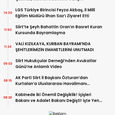
Çıkmaktır”
LGS Türkiye Birincisi Feyza Akbaş, İl Millî
14:30
Eğitim Müdürü İlhan Saz’ı Ziyaret Etti
Siirt’te Şeyh Bahattin Oran’ın Basret Kuran
11:50
Kursunda Bayramlaşma
VALİ KIZILKAYA, KURBAN BAYRAMI’NDA
11:24
ŞEHİTLERİMİZİN EMANETLERİNİ UNUTMADI
Siirt Hukukçular Derneği’nden Avukatlar
09:03
Günü’ne Anlamlı Video
AK Parti Siirt İl Başkanı Özturan’dan
08:15
Kurtalan’a Uluslararası Havalimanı
Girişimi
Kabinede İki Önemli Değişiklik! İçişleri
08:26
Bakanı ve Adalet Bakanı Değişti! İşte Yeni
Bakanlar