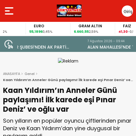
Giriş
Yap
EURO
GRAM ALTIN
FAİZ
55,1896
6.660,55
41,30
0,45%
2,59%
-0,55%
7 Ağustos 2026 - 09:44
ALAN MAHALLESİ’NDE TARİHİ DÖNÜŞÜM: DOĞAL GAZA
YARETİ
KAVUŞTU, 34 YILLIK TAPU SORUNU ÇÖZÜLDÜ
ANASAYFA
Genel
Kaan Yıldırım’ın Anneler Günü paylaşımı! İlk karede eşi Pınar Deniz’ ve
oğlu var
Kaan Yıldırım’ın Anneler Günü
paylaşımı! İlk karede eşi Pınar
Deniz’ ve oğlu var
Son yılların en popüler oyuncu çiftlerinden pınar
Deniz ve Kaan Yıldırım’dan yine duygusal bir
paylaşım geldi.