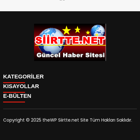
KATEGORİLER
KISAYOLLAR
SPOR
E-BÜLTEN
Eruh Haberleri
MANSET
Baykan-Haberleri
SAĞLIK
KÜLTÜR VE SANAT
Copyright © 2025 theWP Siirtte.net Site Tüm Hakları Saklıdır.
siirtte.net
e-bültenine abone olarak, tarafınıza haber,
duyuru ve kampanya içerikli e-postaların gönderilmesini