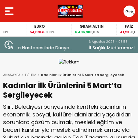
Giriş
Yap
EURO
GRAM ALTIN
FAİZ
54,8914
6.496,98
41,53
-0,18%
0,01%
-0,02%
6 Ağustos 2026 - 08:56
İl Sağlık Müdürümüz Uzm. Dr. Besim Hacıoğlu,
Kurtalan Sağlıklı Hayat Merkezini Ziyaret Etti
ANASAYFA
EĞİTİM
Kadınlar İlk Ürünlerini 5 Mart’ta Sergileyecek
Kadınlar İlk Ürünlerini 5 Mart’ta
Sergileyecek
Siirt Belediyesi bünyesinde kentteki kadınların
ekonomik, sosyal, kültürel alanlarda yaşadıkları
sorunlara çözüm bulmak, mesleki eğitim ve
beceri kurslarıyla meslek edindirmek amacıyla
Şubat ayı başında açılan Takı Tasarım kursunda