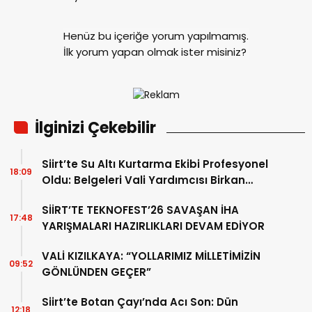
Henüz bu içeriğe yorum yapılmamış.
İlk yorum yapan olmak ister misiniz?
İlginizi Çekebilir
Siirt’te Su Altı Kurtarma Ekibi Profesyonel
18:09
Oldu: Belgeleri Vali Yardımcısı Birkan
Tatlısöz Verdi
SİİRT’TE TEKNOFEST’26 SAVAŞAN İHA
17:48
YARIŞMALARI HAZIRLIKLARI DEVAM EDİYOR
VALİ KIZILKAYA: “YOLLARIMIZ MİLLETİMİZİN
09:52
GÖNLÜNDEN GEÇER”
Siirt’te Botan Çayı’nda Acı Son: Dün
12:18