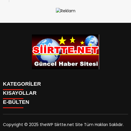
“Akciğer Nodülleri Her Zaman Kanser
Anlamına Gelmez”
KATEGORİLER
KISAYOLLAR
SPOR
E-BÜLTEN
Eruh Haberleri
MANSET
Baykan-Haberleri
SAĞLIK
KÜLTÜR VE SANAT
Copyright © 2025 theWP Siirtte.net Site Tüm Hakları Saklıdır.