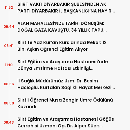
SİİRT VAKFI DİYARBAKIR ŞUBESİ’NDEN AK
11:52
PARTİ DİYARBAKIR İL BAŞKANLIĞI’NA HAYIRLI
OLSUN ZİYARETİ
ALAN MAHALLESİ’NDE TARİHİ DÖNÜŞÜM:
09:44
DOĞAL GAZA KAVUŞTU, 34 YILLIK TAPU
SORUNU ÇÖZÜLDÜ
Siirt’te Yaz Kur’an Kurslarında Rekor: 12
08:41
Bini Aşkın Öğrenci Eğitim Alıyor
Siirt Eğitim ve Araştırma Hastanesi’nde
11:10
Dünya Emzirme Haftası Etkinliği
Düzenlendi
İl Sağlık Müdürümüz Uzm. Dr. Besim
08:56
Hacıoğlu, Kurtalan Sağlıklı Hayat Merkezini
Ziyaret Etti
Siirtli Öğrenci Musa Zengin Umre Ödülünü
08:50
Kazandı
Siirt Eğitim ve Araştırma Hastanesi Göğüs
08:43
Cerrahisi Uzmanı Op. Dr. Alper Süer: