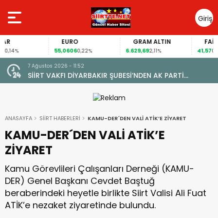
Giriş
Yap
EURO
GRAM ALTIN
FAİZ
55,0606
6.629,69
41,57
4%
0,22%
2,11%
0,10%
7 Ağustos 2026 - 09:44
PARTİ
ALAN MAHALLESİ’NDE TARİHİ DÖNÜŞÜM: DOĞAL 
SUN ZİYARETİ
KAVUŞTU, 34 YILLIK TAPU SORUNU ÇÖZÜLDÜ
ANASAYFA
SİİRT HABERLERİ
KAMU-DER´DEN VALİ ATİK’E ZİYARET
KAMU-DER´DEN VALİ ATİK’E
ZİYARET
Kamu Görevlileri Çalışanları Derneği (KAMU-
DER) Genel Başkanı Cevdet Baştuğ
beraberindeki heyetle birlikte Siirt Valisi Ali Fuat
ATİK’e nezaket ziyaretinde bulundu.