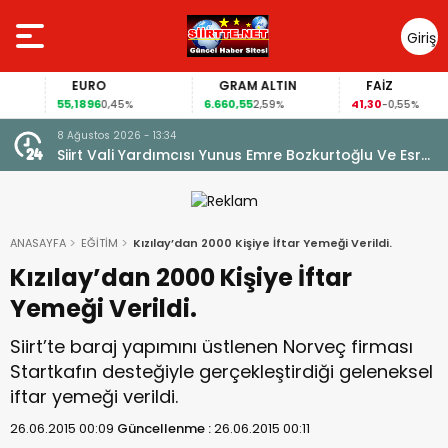
Giriş
Yap
EURO
GRAM ALTIN
FAİZ
55,1896
6.660,55
41,30
0,45%
2,59%
-0,55%
8 Ağustos 2026 - 13:34
TON
Siirt Vali Yardımcısı Yunus Emre Bozkurtoğlu Ve Esra
Cintosun Dünya Evine Girdi
ANASAYFA
EĞİTİM
Kızılay’dan 2000 Kişiye İftar Yemeği Verildi.
Kızılay’dan 2000 Kişiye İftar
Yemeği Verildi.
Siirt’te baraj yapımını üstlenen Norveç firması
Startkafın desteğiyle gerçekleştirdiği geleneksel
iftar yemeği verildi.
26.06.2015 00:09
Güncellenme :
26.06.2015 00:11