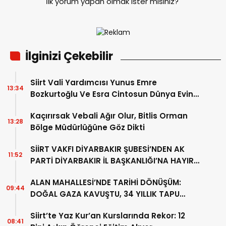
İlk yorum yapan olmak ister misiniz?
İlginizi Çekebilir
Siirt Vali Yardımcısı Yunus Emre
13:34
Bozkurtoğlu Ve Esra Cintosun Dünya Evine
Girdi
Kaçırırsak Vebali Ağır Olur, Bitlis Orman
13:28
Bölge Müdürlüğüne Göz Dikti
SİİRT VAKFI DİYARBAKIR ŞUBESİ’NDEN AK
11:52
PARTİ DİYARBAKIR İL BAŞKANLIĞI’NA HAYIRLI
OLSUN ZİYARETİ
ALAN MAHALLESİ’NDE TARİHİ DÖNÜŞÜM:
09:44
DOĞAL GAZA KAVUŞTU, 34 YILLIK TAPU
SORUNU ÇÖZÜLDÜ
Siirt’te Yaz Kur’an Kurslarında Rekor: 12
08:41