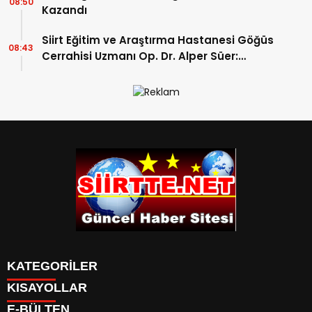
08:50
Kazandı
Siirt Eğitim ve Araştırma Hastanesi Göğüs
08:43
Cerrahisi Uzmanı Op. Dr. Alper Süer:
“Akciğer Nodülleri Her Zaman Kanser
Anlamına Gelmez”
KATEGORİLER
KISAYOLLAR
SPOR
E-BÜLTEN