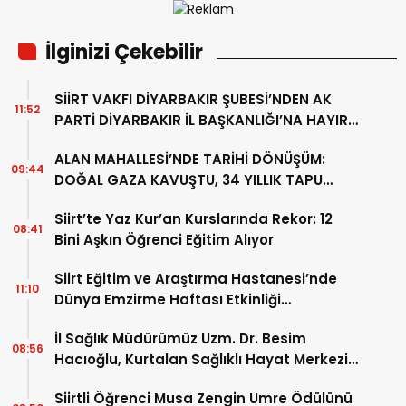
İlginizi Çekebilir
SİİRT VAKFI DİYARBAKIR ŞUBESİ’NDEN AK
11:52
PARTİ DİYARBAKIR İL BAŞKANLIĞI’NA HAYIRLI
OLSUN ZİYARETİ
ALAN MAHALLESİ’NDE TARİHİ DÖNÜŞÜM:
09:44
DOĞAL GAZA KAVUŞTU, 34 YILLIK TAPU
SORUNU ÇÖZÜLDÜ
Siirt’te Yaz Kur’an Kurslarında Rekor: 12
08:41
Bini Aşkın Öğrenci Eğitim Alıyor
Siirt Eğitim ve Araştırma Hastanesi’nde
11:10
Dünya Emzirme Haftası Etkinliği
Düzenlendi
İl Sağlık Müdürümüz Uzm. Dr. Besim
08:56
Hacıoğlu, Kurtalan Sağlıklı Hayat Merkezini
Ziyaret Etti
Siirtli Öğrenci Musa Zengin Umre Ödülünü