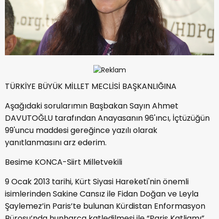
TÜRKİYE BÜYÜK MİLLET MECLİSİ BAŞKANLIĞINA
Aşağıdaki sorularımın Başbakan Sayın Ahmet
DAVUTOĞLU tarafından Anayasanın 96'ıncı, İçtüzüğün
99'uncu maddesi gereğince yazılı olarak
yanıtlanmasını arz ederim.
Besime KONCA-Siirt Milletvekili
9 Ocak 2013 tarihi, Kürt Siyasi Hareketi'nin önemli
isimlerinden Sakine Cansız ile Fidan Doğan ve Leyla
Şaylemez’in Paris’te bulunan Kürdistan Enformasyon
Bürosu’nda hunharca katledilmesi ile “Paris Katliamı”