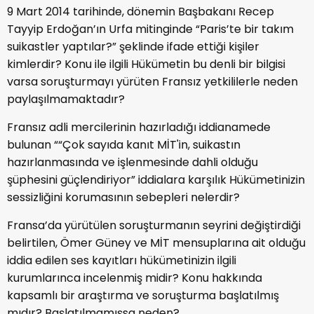
9 Mart 2014 tarihinde, dönemin Başbakanı Recep
Tayyip Erdoğan’ın Urfa mitinginde “Paris’te bir takım
suikastler yaptılar?” şeklinde ifade ettiği kişiler
kimlerdir? Konu ile ilgili Hükümetin bu denli bir bilgisi
varsa soruşturmayı yürüten Fransız yetkililerle neden
paylaşılmamaktadır?
Fransız adli mercilerinin hazırladığı iddianamede
bulunan ““Çok sayıda kanıt MİT'in, suikastın
hazırlanmasında ve işlenmesinde dahli olduğu
şüphesini güçlendiriyor” iddialara karşılık Hükümetinizin
sessizliğini korumasının sebepleri nelerdir?
Fransa’da yürütülen soruşturmanın seyrini değiştirdiği
belirtilen, Ömer Güney ve MİT mensuplarına ait olduğu
iddia edilen ses kayıtları hükümetinizin ilgili
kurumlarınca incelenmiş midir? Konu hakkında
kapsamlı bir araştırma ve soruşturma başlatılmış
mıdır? Başlatılmamışsa neden?