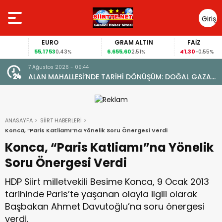
Giriş
Yap
EURO
GRAM ALTIN
FAİZ
55,1753
6.655,60
41,30
0,43%
2,51%
-0,55%
7 Ağustos 2026 - 09:44
ALAN MAHALLESİ’NDE TARİHİ DÖNÜŞÜM: DOĞAL GAZA
YARETİ
KAVUŞTU, 34 YILLIK TAPU SORUNU ÇÖZÜLDÜ
ANASAYFA
SİİRT HABERLERİ
Konca, “Paris Katliamı”na Yönelik Soru Önergesi Verdi
Konca, “Paris Katliamı”na Yönelik
Soru Önergesi Verdi
HDP Siirt milletvekili Besime Konca, 9 Ocak 2013
tarihinde Paris’te yaşanan olayla ilgili olarak
Başbakan Ahmet Davutoğlu’na soru önergesi
verdi.