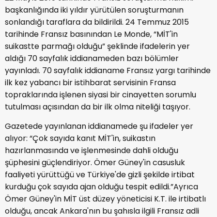
başkanlığında iki yıldır yürütülen soruşturmanın
sonlandığı taraflara da bildirildi. 24 Temmuz 2015
tarihinde Fransız basınından Le Monde, “MİT'in
suikastte parmağı olduğu” şeklinde ifadelerin yer
aldığı 70 sayfalık iddianameden bazı bölümler
yayınladı. 70 sayfalık iddianame Fransız yargı tarihinde
ilk kez yabancı bir istihbarat servisinin Fransa
topraklarında işlenen siyasi bir cinayetten sorumlu
tutulması açısından da bir ilk olma niteliği taşıyor.
Gazetede yayınlanan iddianamede şu ifadeler yer
alıyor: “Çok sayıda kanıt MİT'in, suikastın
hazırlanmasında ve işlenmesinde dahli olduğu
şüphesini güçlendiriyor. Ömer Güney'in casusluk
faaliyeti yürüttüğü ve Türkiye'de gizli şekilde irtibat
kurduğu çok sayıda ajan olduğu tespit edildi.”Ayrıca
Ömer Güney'in MİT üst düzey yöneticisi K.T. ile irtibatlı
olduğu, ancak Ankara'nın bu şahısla ilgili Fransız adli