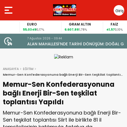
Giriş
Yap
EURO
GRAM ALTIN
FAİZ
55,0349
6.607,88
41,57
0,17%
1,78%
0,10%
7 Ağustos 2026 - 09:44
ALAN MAHALLESİ’NDE TARİHİ DÖNÜŞÜM: DOĞAL GAZA
YARETİ
KAVUŞTU, 34 YILLIK TAPU SORUNU ÇÖZÜLDÜ
ANASAYFA
EĞİTİM
Memur-Sen Konfederasyonuna bağlı Enerji Bir-Sen teşkilat toplantısı
Yapıldı
Memur-Sen Konfederasyonuna
bağlı Enerji Bir-Sen teşkilat
toplantısı Yapıldı
Memur-Sen Konfederasyonuna bağlı Enerji Bir-
Sen teşkilat toplantısı Siirt ile birlikte 81 il
temsilcilerinin katılımıyla Antalya da