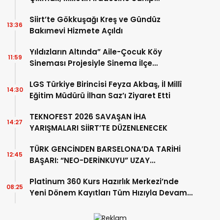
Çıkmaktır”
Siirt’te Gökkuşağı Kreş ve Gündüz
13:36
Bakımevi Hizmete Açıldı
Yıldızların Altında” Aile-Çocuk Köy
11:59
Sineması Projesiyle Sinema İlçe
Köylerindeki Çocuklarla Buluşuyor
LGS Türkiye Birincisi Feyza Akbaş, İl Millî
14:30
Eğitim Müdürü İlhan Saz’ı Ziyaret Etti
TEKNOFEST 2026 SAVAŞAN İHA
14:27
YARIŞMALARI SİİRT’TE DÜZENLENECEK
TÜRK GENCİNDEN BARSELONA’DA TARİHİ
12:45
BAŞARI: “NEO-DERİNKUYU” UZAY
KONGRESİNE DAMGA VURDU
Platinum 360 Kurs Hazırlık Merkezi’nde
08:25
Yeni Dönem Kayıtları Tüm Hızıyla Devam
Ediyor!