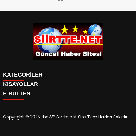
KATEGORİLER
KISAYOLLAR
SPOR
E-BÜLTEN
Eruh Haberleri
MANSET
Baykan-Haberleri
SAĞLIK
KÜLTÜR VE SANAT
Copyright © 2025 theWP Siirtte.net Site Tüm Hakları Saklıdır.
siirtte.net
e-bültenine abone olarak, tarafınıza haber,
duyuru ve kampanya içerikli e-postaların gönderilmesini