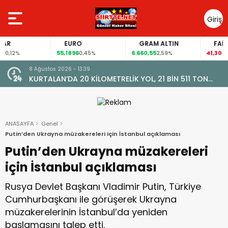
Giriş
Yap
EURO
GRAM ALTIN
FAİZ
55,1896
6.660,55
41,30
12%
0,45%
2,59%
-0,55
8 Ağustos 2026 - 13:34
1 BİN 511 TON
Siirt Vali Yardımcısı Yunus Emre Bozkurtoğl
Cintosun Dünya Evine Girdi
ANASAYFA
Genel
Putin’den Ukrayna müzakereleri için İstanbul açıklaması
Putin’den Ukrayna müzakereleri
için İstanbul açıklaması
Rusya Devlet Başkanı Vladimir Putin, Türkiye
Cumhurbaşkanı ile görüşerek Ukrayna
müzakerelerinin İstanbul’da yeniden
başlamasını talep etti.