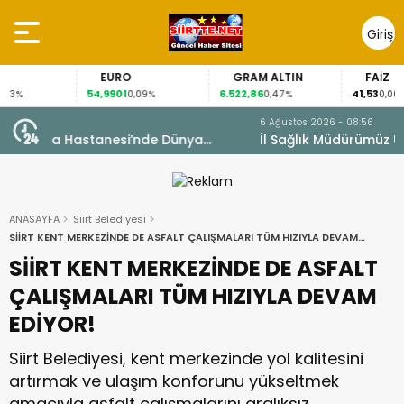
Giriş
Yap
EURO
GRAM ALTIN
FAİZ
54,9901
6.522,86
41,53
0,09%
0,47%
0,00%
6 Ağustos 2026 - 08:56
İl Sağlık Müdürümüz Uzm. Dr. Besim Hacıoğlu,
Kurtalan Sağlıklı Hayat Merkezini Ziyaret Etti
ANASAYFA
Siirt Belediyesi
SİİRT KENT MERKEZİNDE DE ASFALT ÇALIŞMALARI TÜM HIZIYLA DEVAM
EDİYOR!
SİİRT KENT MERKEZİNDE DE ASFALT
ÇALIŞMALARI TÜM HIZIYLA DEVAM
EDİYOR!
Siirt Belediyesi, kent merkezinde yol kalitesini
artırmak ve ulaşım konforunu yükseltmek
amacıyla asfalt çalışmalarını aralıksız