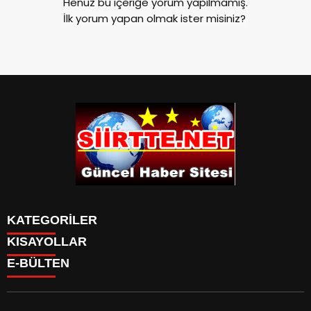
Henüz bu içeriğe yorum yapılmamış.
İlk yorum yapan olmak ister misiniz?
KATEGORİLER
KISAYOLLAR
SPOR
E-BÜLTEN
Eruh Haberleri
MANSET
Baykan-Haberleri
SAĞLIK
KÜLTÜR VE SANAT