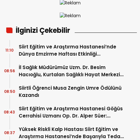
İlginizi Çekebilir
Siirt Eğitim ve Araştırma Hastanesi’nde
11:10
Dünya Emzirme Haftası Etkinliği
Düzenlendi
İl Sağlık Müdürümüz Uzm. Dr. Besim
08:56
Hacıoğlu, Kurtalan Sağlıklı Hayat Merkezini
Ziyaret Etti
Siirtli Öğrenci Musa Zengin Umre Ödülünü
08:50
Kazandı
Siirt Eğitim ve Araştırma Hastanesi Göğüs
08:43
Cerrahisi Uzmanı Op. Dr. Alper Süer:
“Akciğer Nodülleri Her Zaman Kanser
Yüksek Riskli Kalp Hastası Siirt Eğitim ve
Anlamına Gelmez”
08:37
Araştırma Hastanesi’nde Başarıyla Tedavi