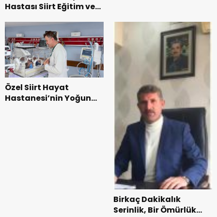
Hastası Siirt Eğitim ve
Mahremiyet Eğitimi
Araştırma
Hastanesi’nde
Başarıyla Tedavi Edildi
Özel Siirt Hayat
Hastanesi’nin Yoğun
Bakıma Yaptığı 3
Milyon TL’lik Yatırım
Meyvelerini Veriyor
Birkaç Dakikalık
Serinlik, Bir Ömürlük