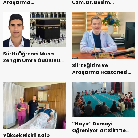
Araştırma
Uzm. Dr. Besim
Hastanesi’nde Dünya
Hacıoğlu, Kurtalan
Emzirme Haftası
Sağlıklı Hayat
Etkinliği Düzenlendi
Merkezini Ziyaret Etti
Siirtli Öğrenci Musa
Zengin Umre Ödülünü
Siirt Eğitim ve
Kazandı
Araştırma Hastanesi
Göğüs Cerrahisi
Uzmanı Op. Dr. Alper
Süer: “Akciğer
Nodülleri Her Zaman
Kanser Anlamına
Gelmez”
”Hayır” Demeyi
Öğreniyorlar: Siirt’te
Yüksek Riskli Kalp
Kur’an Kurslarında