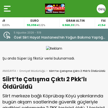
Giriş
Yap
EURO
GRAM ALTIN
FAİZ
55,0584
6.568,33
41,54
03%
0,12%
1,11%
0,31%
5 Ağustos 2026 - 09:32
Bakıma Yaptığı
Birkaç Dakikalık Serinlik, Bir Ömürlük Acıya
yor
Dönüşmesin
Şu anda Süper Lig fikstür verisi bulunamadı.
ANASAYFA
Emniyet Müdürlüğü
Siirt’te Çatışma Çıktı 2 Pkk’lı Öldürüldü
Siirt’te Çatışma Çıktı 2 Pkk’lı
Öldürüldü
Siirt merkeze bağlı Köprübaşı Köyü yakınlarında
bugün akşam saatlerinde güvenlik güçleriyle
girdikleri çatışmada 2 PKK terörist öldü, 1 terörist