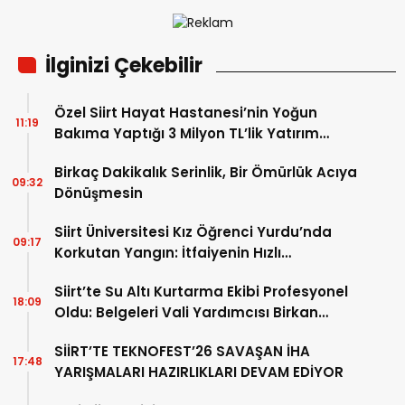
İlginizi Çekebilir
Özel Siirt Hayat Hastanesi’nin Yoğun
11:19
Bakıma Yaptığı 3 Milyon TL’lik Yatırım
Meyvelerini Veriyor
Birkaç Dakikalık Serinlik, Bir Ömürlük Acıya
09:32
Dönüşmesin
Siirt Üniversitesi Kız Öğrenci Yurdu’nda
09:17
Korkutan Yangın: İtfaiyenin Hızlı
Müdahalesi Olası Faciayı Önledi
Siirt’te Su Altı Kurtarma Ekibi Profesyonel
18:09
Oldu: Belgeleri Vali Yardımcısı Birkan
Tatlısöz Verdi
SİİRT’TE TEKNOFEST’26 SAVAŞAN İHA
17:48
YARIŞMALARI HAZIRLIKLARI DEVAM EDİYOR