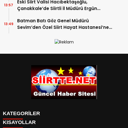
Eski Siirt Valisi Hacıbektaşoğlu,
13:57
Çanakkale’de Siirtli İl Müdürü Ergün
Demirhan’ı Ziyaret Etti
Batman Batı Göz Genel Müdürü
13:49
Sevim’den Özel Siirt Hayat Hastanesi’ne
Ziyaret
KATEGORİLER
KISAYOLLAR