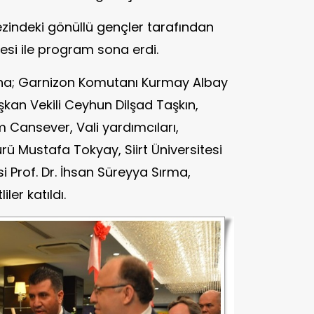
ezindeki gönüllü gençler tarafından
esi ile program sona erdi.
una; Garnizon Komutanı Kurmay Albay
şkan Vekili Ceyhun Dilşad Taşkın,
 Cansever, Vali yardımcıları,
ü Mustafa Tokyay, Siirt Üniversitesi
i Prof. Dr. İhsan Süreyya Sırma,
ler katıldı.