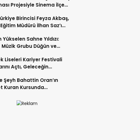
ası Projesiyle Sinema İlçe
rindeki Çocuklarla Buluşuyor
ürkiye Birincisi Feyza Akbaş,
lî Eğitim Müdürü İlhan Saz’ı
t Etti
in Yükselen Sahne Yıldızı:
 Müzik Grubu Düğün ve
lerin Vazgeçilmez İsmi
k Liseleri Kariyer Festivali
arını Açtı, Geleceğin
kleri Tanıtıldı
’te Şeyh Bahattin Oran’ın
et Kuran Kursunda
amlaşma