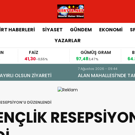
İİRT HABERLERİ
SİYASET
GÜNDEM
EKONOMİ
S
YAZARLAR
FAİZ
GÜMÜŞ GRAM
BITCOIN
,30
97,48
64.844,00
-0,55%
3,47%
0,70%
ÖNÜŞÜM: DOĞAL GAZA KAVUŞTU, 34 YILLIK TAPU SORUNU 
 RESEPSİYON’U DÜZENLENDİ
GENÇLİK RESEPSİYO