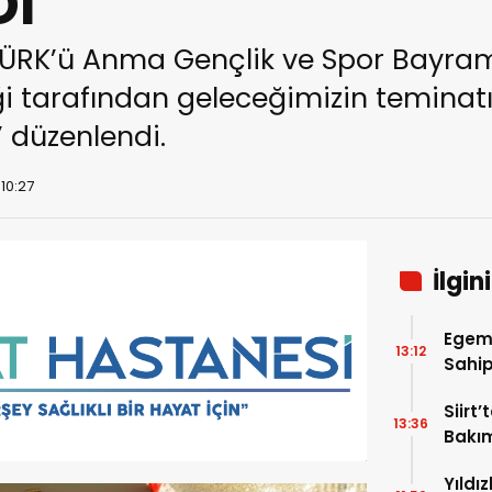
Dİ
TATÜRK’ü Anma Gençlik ve Spor Bayram
liği tarafından geleceğimizin teminat
 düzenlendi.
 10:27
İlgin
Egem
13:12
Sahip
Sahip
Siirt
13:36
Bakım
Yıldı