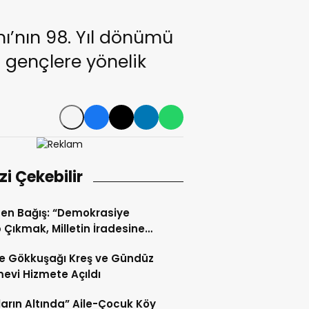
ı’nın 98. Yıl dönümü
ı gençlere yönelik
izi Çekebilir
en Bağış: “Demokrasiye
 Çıkmak, Milletin İradesine
 Çıkmaktır”
’te Gökkuşağı Kreş ve Gündüz
evi Hizmete Açıldı
zların Altında” Aile-Çocuk Köy