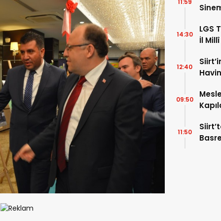
11:59
Sinem
Köyle
LGS T
14:30
İl Mil
Ziyare
Siirt’
12:40
Havin
Davet
Mesle
09:50
Kapıl
Mesle
Siirt
11:50
Basr
Bayr