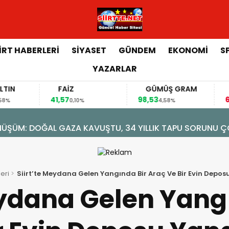
İİRT HABERLERİ
SİYASET
GÜNDEM
EKONOMİ
S
YAZARLAR
FAİZ
GÜMÜŞ GRAM
BITCOIN
41,57
98,53
64.390,00
0,10%
4,58%
0,00
ekor: 12 Bini Aşkın Öğrenci Eğitim Alıyor
eri
Siirt’te Meydana Gelen Yangında Bir Araç Ve Bir Evin Depos
eydana Gelen Yang