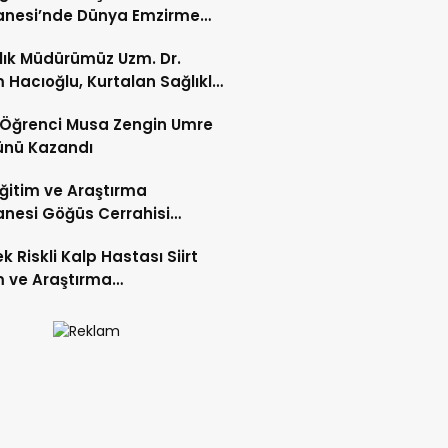
anesi’nde Dünya Emzirme
sı Etkinliği Düzenlendi
ğlık Müdürümüz Uzm. Dr.
 Hacıoğlu, Kurtalan Sağlıklı
 Merkezini Ziyaret Etti
li Öğrenci Musa Zengin Umre
ünü Kazandı
 Eğitim ve Araştırma
nesi Göğüs Cerrahisi
ı Op. Dr. Alper Süer:
k Riskli Kalp Hastası Siirt
ğer Nodülleri Her Zaman
m ve Araştırma
er Anlamına Gelmez”
nesi’nde Başarıyla Tedavi