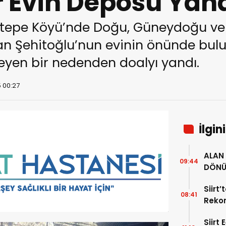
r Evin Deposu Yan
ktepe Köyü’nde Doğu, Güneydoğu ve
n Şehitoğlu’nun evinin önünde bulu
yen bir nedenden doalyı yandı.
5 00:27
İlgin
ALAN 
09:44
DÖNÜ
34 YI
Siirt
08:41
Rekor
Alıyor
Siirt