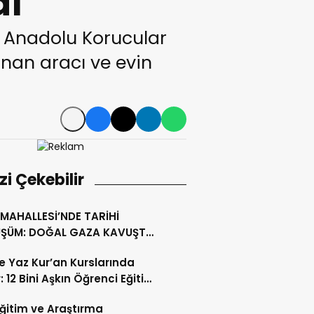
dı
 Anadolu Korucular
nan aracı ve evin
izi Çekebilir
MAHALLESİ’NDE TARİHİ
ŞÜM: DOĞAL GAZA KAVUŞTU,
LLIK TAPU SORUNU ÇÖZÜLDÜ
’te Yaz Kur’an Kurslarında
: 12 Bini Aşkın Öğrenci Eğitim
 Eğitim ve Araştırma