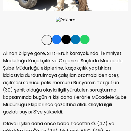
Alınan bilgiye göre, Siirt-Eruh karayolunda İl Emniyet
Müdürlüğü Kaçakçılık ve Organize Suçlarla Mücadele
Şube Müdürlüğü ekiplerine, kaçakçılık yaptıkları
iddiasıyla durdurulmaya çalışılan otomobilden ateş
açılması sonucu polis memuru Bünyamin Torğut'un
(30) şehit olduğu olayla ilgili yürütülen soruşturma
kapsamında bugün 4 kişi daha Terörle Mücadele Şube
Müdürlüğü Ekiplerince gözaltına alıdı. Olayla ilgili
gözlatı sayısı 8'ye yükseldi.
Olaya ilişikin daha önce baba Tacettin Ö. (47) ve
oğlu Mazlum Ö'nün (24), Mehmet Ali O. (45) ve