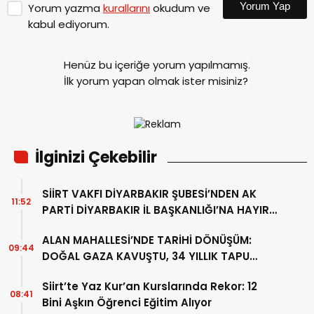
Yorum Yap
Yorum yazma
kurallarını
okudum ve
kabul ediyorum.
Henüz bu içeriğe yorum yapılmamış.
İlk yorum yapan olmak ister misiniz?
İlginizi Çekebilir
SİİRT VAKFI DİYARBAKIR ŞUBESİ’NDEN AK
11:52
PARTİ DİYARBAKIR İL BAŞKANLIĞI’NA HAYIRLI
OLSUN ZİYARETİ
ALAN MAHALLESİ’NDE TARİHİ DÖNÜŞÜM:
09:44
DOĞAL GAZA KAVUŞTU, 34 YILLIK TAPU
SORUNU ÇÖZÜLDÜ
Siirt’te Yaz Kur’an Kurslarında Rekor: 12
08:41
Bini Aşkın Öğrenci Eğitim Alıyor