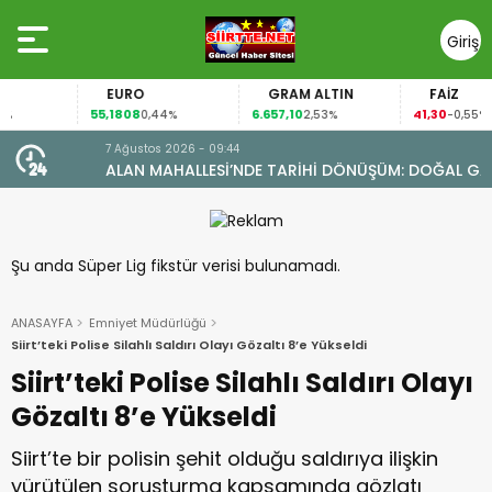
Giriş
Yap
EURO
GRAM ALTIN
FAİZ
55,1808
6.657,10
41,30
0,44%
2,53%
-0,55%
7 Ağustos 2026 - 09:44
ALAN MAHALLESİ’NDE TARİHİ DÖNÜŞÜM: DOĞAL GAZA
YARETİ
KAVUŞTU, 34 YILLIK TAPU SORUNU ÇÖZÜLDÜ
Şu anda Süper Lig fikstür verisi bulunamadı.
ANASAYFA
Emniyet Müdürlüğü
Siirt’teki Polise Silahlı Saldırı Olayı Gözaltı 8’e Yükseldi
Siirt’teki Polise Silahlı Saldırı Olayı
Gözaltı 8’e Yükseldi
Siirt’te bir polisin şehit olduğu saldırıya ilişkin
yürütülen soruşturma kapsamında gözlatı