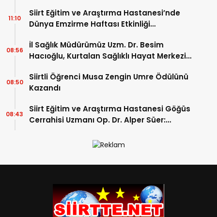
Siirt Eğitim ve Araştırma Hastanesi’nde
11:10
Dünya Emzirme Haftası Etkinliği
Düzenlendi
İl Sağlık Müdürümüz Uzm. Dr. Besim
08:56
Hacıoğlu, Kurtalan Sağlıklı Hayat Merkezini
Ziyaret Etti
Siirtli Öğrenci Musa Zengin Umre Ödülünü
08:50
Kazandı
Siirt Eğitim ve Araştırma Hastanesi Göğüs
08:43
Cerrahisi Uzmanı Op. Dr. Alper Süer:
“Akciğer Nodülleri Her Zaman Kanser
Anlamına Gelmez”