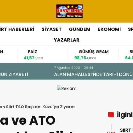
İİRT HABERLERİ
SİYASET
GÜNDEM
EKONOMİ
S
YAZARLAR
FAİZ
GÜMÜŞ GRAM
BITCOIN
,57
98,76
64.849,00
0,10%
4,82%
0,71%
ÖNÜŞÜM: DOĞAL GAZA KAVUŞTU, 34 YILLIK TAPU SORUNU 
an Siirt TSO Başkanı Kuzu’ya Ziyaret
İlgin
ya ve ATO
SİİRT