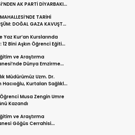
İ’NDEN AK PARTİ DİYARBAKIR
ŞKANLIĞI’NA HAYIRLI OLSUN
MAHALLESİ’NDE TARİHİ
ETİ
ŞÜM: DOĞAL GAZA KAVUŞTU,
LLIK TAPU SORUNU ÇÖZÜLDÜ
’te Yaz Kur’an Kurslarında
: 12 Bini Aşkın Öğrenci Eğitim
 Eğitim ve Araştırma
anesi’nde Dünya Emzirme
sı Etkinliği Düzenlendi
ğlık Müdürümüz Uzm. Dr.
 Hacıoğlu, Kurtalan Sağlıklı
 Merkezini Ziyaret Etti
li Öğrenci Musa Zengin Umre
ünü Kazandı
 Eğitim ve Araştırma
nesi Göğüs Cerrahisi
ı Op. Dr. Alper Süer: