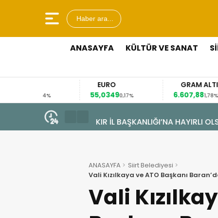
Haber ara...
ANASAYFA
KÜLTÜR VE SANAT
S
EURO
GRAM ALTIN
55,0349
6.607,88
41
4%
0,17%
1,78%
7 Ağustos 2026 - 09:44
OLSUN ZİYARETİ
ALAN MAHALLESİ’NDE TARİHİ D
ANASAYFA
Siirt Belediyesi
Vali Kızılkaya ve ATO Başkanı Baran’d
Vali Kızılka