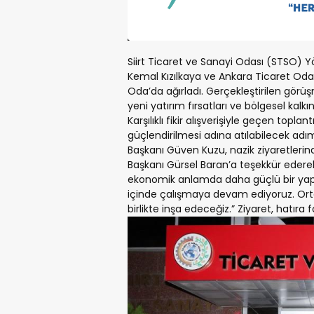
Siirt Ticaret ve Sanayi Odası (STSO) Yö
Kemal Kızılkaya ve Ankara Ticaret Oda
Oda’da ağırladı. Gerçekleştirilen görü
yeni yatırım fırsatları ve bölgesel kalk
Karşılıklı fikir alışverişiyle geçen toplan
güçlendirilmesi adına atılabilecek adım
Başkanı Güven Kuzu, nazik ziyaretlerin
Başkanı Gürsel Baran’a teşekkür ederek
ekonomik anlamda daha güçlü bir yap
içinde çalışmaya devam ediyoruz. Ortak a
birlikte inşa edeceğiz.” Ziyaret, hatıra fo