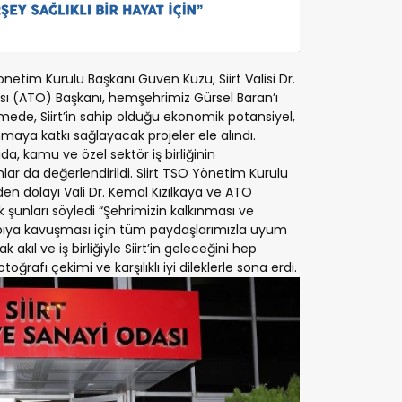
“Akci
Kans
netim Kurulu Başkanı Güven Kuzu, Siirt Valisi Dr.
sı (ATO) Başkanı, hemşehrimiz Gürsel Baran’ı
şmede, Siirt’in sahip olduğu ekonomik potansiyel,
ınmaya katkı sağlayacak projeler ele alındı.
tıda, kamu ve özel sektör iş birliğinin
lar da değerlendirildi. Siirt TSO Yönetim Kurulu
den dolayı Vali Dr. Kemal Kızılkaya ve ATO
 şunları söyledi “Şehrimizin kalkınması ve
ıya kavuşması için tüm paydaşlarımızla uyum
kıl ve iş birliğiyle Siirt’in geleceğini hep
toğrafı çekimi ve karşılıklı iyi dileklerle sona erdi.