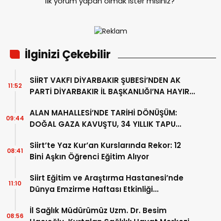
İlk yorum yapan olmak ister misiniz?
İlginizi Çekebilir
SİİRT VAKFI DİYARBAKIR ŞUBESİ’NDEN AK
11:52
PARTİ DİYARBAKIR İL BAŞKANLIĞI’NA HAYIRLI
OLSUN ZİYARETİ
ALAN MAHALLESİ’NDE TARİHİ DÖNÜŞÜM:
09:44
DOĞAL GAZA KAVUŞTU, 34 YILLIK TAPU
SORUNU ÇÖZÜLDÜ
Siirt’te Yaz Kur’an Kurslarında Rekor: 12
08:41
Bini Aşkın Öğrenci Eğitim Alıyor
Siirt Eğitim ve Araştırma Hastanesi’nde
11:10
Dünya Emzirme Haftası Etkinliği
Düzenlendi
İl Sağlık Müdürümüz Uzm. Dr. Besim
08:56