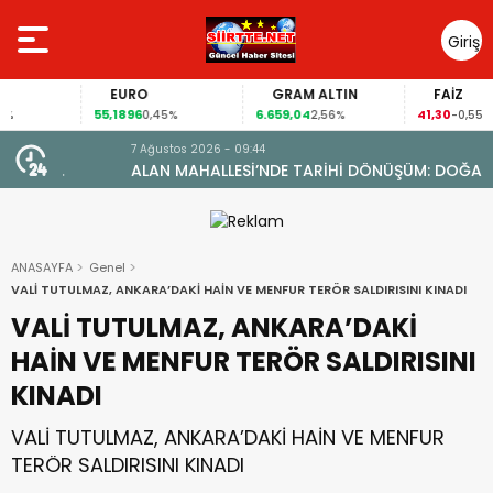
Giriş
Yap
EURO
GRAM ALTIN
FAİZ
55,1896
6.659,04
41,30
0,45%
2,56%
-0,55%
7 Ağustos 2026 - 09:44
ALAN MAHALLESİ’NDE TARİHİ DÖNÜŞÜM: DOĞAL GAZA
YARETİ
KAVUŞTU, 34 YILLIK TAPU SORUNU ÇÖZÜLDÜ
ANASAYFA
Genel
VALİ TUTULMAZ, ANKARA’DAKİ HAİN VE MENFUR TERÖR SALDIRISINI KINADI
VALİ TUTULMAZ, ANKARA’DAKİ
HAİN VE MENFUR TERÖR SALDIRISINI
KINADI
VALİ TUTULMAZ, ANKARA’DAKİ HAİN VE MENFUR
TERÖR SALDIRISINI KINADI