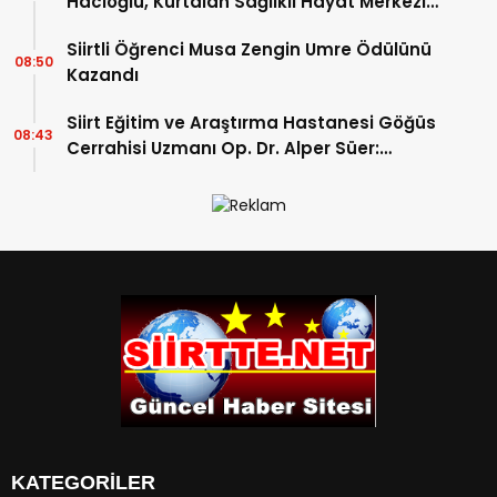
Hacıoğlu, Kurtalan Sağlıklı Hayat Merkezini
Ziyaret Etti
Siirtli Öğrenci Musa Zengin Umre Ödülünü
08:50
Kazandı
Siirt Eğitim ve Araştırma Hastanesi Göğüs
08:43
Cerrahisi Uzmanı Op. Dr. Alper Süer:
“Akciğer Nodülleri Her Zaman Kanser
Anlamına Gelmez”
KATEGORİLER