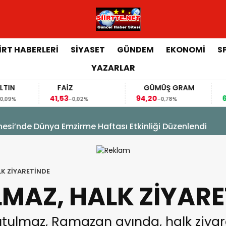
İİRT HABERLERİ
SİYASET
GÜNDEM
EKONOMİ
S
YAZARLAR
FAİZ
GÜMÜŞ GRAM
BITCOIN
41,53
94,20
64.446,00
-0,02%
-0,78%
0,08
sim Hacıoğlu, Kurtalan Sağlıklı Hayat Merkezini Ziyaret E
LK ZİYARETİNDE
LMAZ, HALK ZİYAR
Tutulmaz, Ramazan ayında, halk ziyar