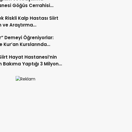
nesi Göğüs Cerrahisi
ı Op. Dr. Alper Süer:
k Riskli Kalp Hastası Siirt
ğer Nodülleri Her Zaman
m ve Araştırma
er Anlamına Gelmez”
nesi’nde Başarıyla Tedavi
r” Demeyi Öğreniyorlar:
’te Kur’an Kurslarında
miyet Eğitimi
Siirt Hayat Hastanesi’nin
 Bakıma Yaptığı 3 Milyon
k Yatırım Meyvelerini Veriyor