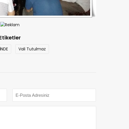
Etiketler
İNDE
Vali Tutulmaz