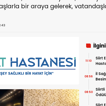
larla bir araya gelerek, vatandaşla
1:43
İlgin
Siirt
11:10
Hast
Hafta
İl Sa
08:56
Besim
Hayat
Siirt
08:50
Ödül
Siirt