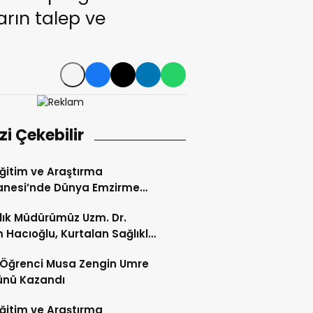
rın talep ve
izi Çekebilir
 Eğitim ve Araştırma
anesi’nde Dünya Emzirme
sı Etkinliği Düzenlendi
ğlık Müdürümüz Uzm. Dr.
 Hacıoğlu, Kurtalan Sağlıklı
 Merkezini Ziyaret Etti
li Öğrenci Musa Zengin Umre
ünü Kazandı
 Eğitim ve Araştırma