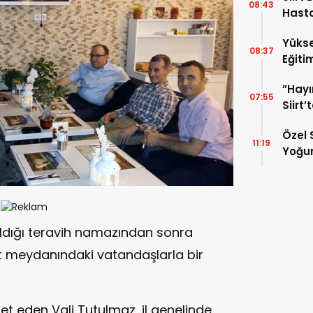
08:43
Hasta
Uzman
Yükse
“Akci
08:37
Eğiti
Kans
Hasta
”Hayı
Edildi
07:55
Siirt
Mahre
Özel 
11:19
Yoğun
TL’li
ıldığı teravih namazından sonra
 meydanındaki vatandaşlarla bir
t eden Vali Tutulmaz, il genelinde