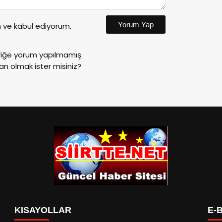
Yorum Yap
ve kabul ediyorum.
riğe yorum yapılmamış.
an olmak ister misiniz?
KISAYOLLAR
E-