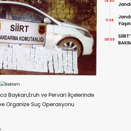
14:40
Janda
Ziyar
Janda
11:36
Yaşı
SİİRT
08:59
BAKIM
BAYRA
ca Baykan,Eruh ve Pervari İlçelerinde
k ve Organize Suç Operasyonu
,