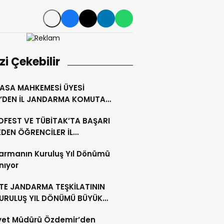
izi Çekebilir
ASA MAHKEMESİ ÜYESİ
L’DEN İL JANDARMA KOMUTANI
’E ZİYARET
FEST VE TÜBİTAK’TA BAŞARI
EDEN ÖĞRENCİLER İL
ARMA KOMUTANI ÖZMEN’İ
rmanın Kuruluş Yıl Dönümü
ET ETTİ.
nıyor
’TE JANDARMA TEŞKİLATININ
KURULUŞ YIL DÖNÜMÜ BÜYÜK
COŞKUYLA KUTLANDI
yet Müdürü Özdemir’den