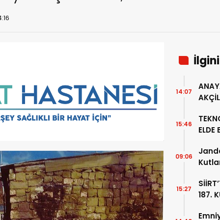
4:16
İlgin
ANAY
14:07
AKÇİ
ÖZMEN
TEKNO
15:46
ELDE 
JAND
Janda
ZİYAR
09:06
Kutla
SİİRT
15:27
187. 
BİR 
Emni