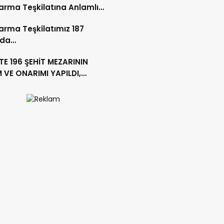
rma Teşkilatına Anlamlı
et
rma Teşkilatımız 187
nda…
’TE 196 ŞEHİT MEZARININ
 VE ONARIMI YAPILDI,
KLARI YENİLENDİ