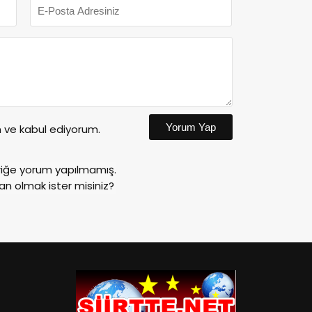
Yorum Yap
ve kabul ediyorum.
riğe yorum yapılmamış.
an olmak ister misiniz?