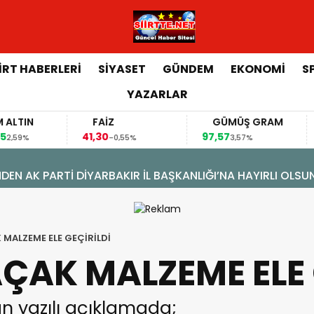
İİRT HABERLERİ
SİYASET
GÜNDEM
EKONOMİ
S
YAZARLAR
FAİZ
GÜMÜŞ GRAM
BITC
41,30
97,57
64.844
-0,55%
3,57%
ÖNÜŞÜM: DOĞAL GAZA KAVUŞTU, 34 YILLIK TAPU SORUNU 
 MALZEME ELE GEÇİRİLDİ
AÇAK MALZEME ELE 
lan yazılı açıklamada;