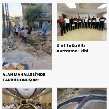
Siirt’te Su Altı
Kurtarma Ekibi
Profesyonel Oldu:
Belgeleri Vali
Yardımcısı Birkan
Tatlısöz Verdi
ALAN MAHALLESİ’NDE
TARİHİ DÖNÜŞÜM:
DOĞAL GAZA KAVUŞTU,
34 YILLIK TAPU SORUNU
ÇÖZÜLDÜ