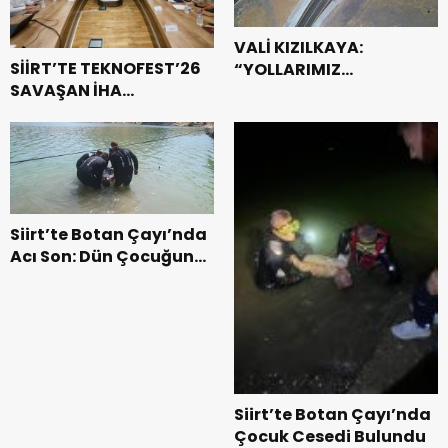
VALİ KIZILKAYA:
SİİRT’TE TEKNOFEST’26
“YOLLARIMIZ
SAVAŞAN İHA
MİLLETİMİZİN
YARIŞMALARI
GÖNLÜNDEN GEÇER”
HAZIRLIKLARI DEVAM
EDİYOR
Siirt’te Botan Çayı’nda
Acı Son: Dün Çocuğun,
Bugün 49 Yaşındaki
Babanın Cansız
Bedenine Ulaşıldı
Siirt’te Botan Çayı’nda
Çocuk Cesedi Bulundu