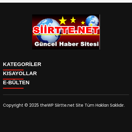
KATEGORİLER
KISAYOLLAR
SPOR
E-BÜLTEN
Eruh Haberleri
MANSET
Baykan-Haberleri
SAĞLIK
KÜLTÜR VE SANAT
Copyright © 2025 theWP Siirtte.net Site Tüm Hakları Saklıdır.
siirtte.net
e-bültenine abone olarak, tarafınıza haber,
duyuru ve kampanya içerikli e-postaların gönderilmesini
kabul etmiş olursunuz.