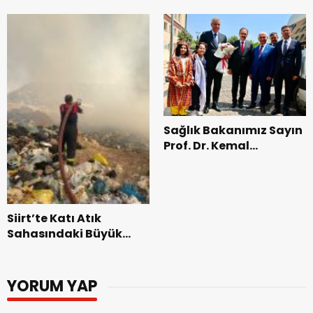
Sağlık Bakanımız Sayın
Prof. Dr. Kemal
Memişoğlu Siirt’te…
Siirt’te Katı Atık
Sahasındaki Büyük
Yangın 5 Saatlik
Mücadelenin Ardından
Kontrol Altına Alındı
YORUM YAP