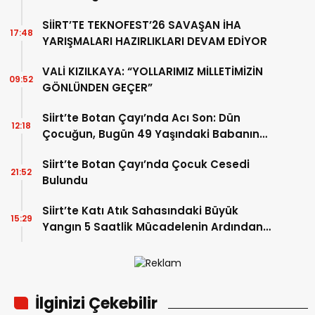
Tatlısöz Verdi
SİİRT’TE TEKNOFEST’26 SAVAŞAN İHA
17:48
YARIŞMALARI HAZIRLIKLARI DEVAM EDİYOR
VALİ KIZILKAYA: “YOLLARIMIZ MİLLETİMİZİN
09:52
GÖNLÜNDEN GEÇER”
Siirt’te Botan Çayı’nda Acı Son: Dün
12:18
Çocuğun, Bugün 49 Yaşındaki Babanın
Cansız Bedenine Ulaşıldı
Siirt’te Botan Çayı’nda Çocuk Cesedi
21:52
Bulundu
Siirt’te Katı Atık Sahasındaki Büyük
15:29
Yangın 5 Saatlik Mücadelenin Ardından
Kontrol Altına Alındı
İlginizi Çekebilir