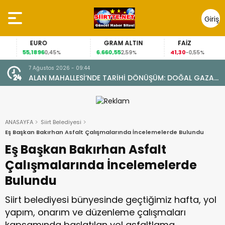
Giriş
Yap
EURO
GRAM ALTIN
FAİZ
55,1896
6.660,55
41,30
0,45%
2,59%
-0,55%
7 Ağustos 2026 - 09:44
ALAN MAHALLESİ’NDE TARİHİ DÖNÜŞÜM: DOĞAL GAZA
YARETİ
KAVUŞTU, 34 YILLIK TAPU SORUNU ÇÖZÜLDÜ
ANASAYFA
Siirt Belediyesi
Eş Başkan Bakırhan Asfalt Çalışmalarında İncelemelerde Bulundu
Eş Başkan Bakırhan Asfalt
Çalışmalarında İncelemelerde
Bulundu
Siirt belediyesi bünyesinde geçtiğimiz hafta, yol
yapım, onarım ve düzenleme çalışmaları
kapsamında başlatılan yol asfaltlama