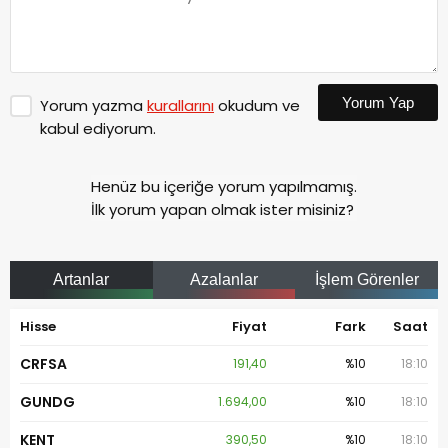
Yorum Yap
Yorum yazma
kurallarını
okudum ve
kabul ediyorum.
Henüz bu içeriğe yorum yapılmamış.
İlk yorum yapan olmak ister misiniz?
Artanlar
Azalanlar
İşlem Görenler
Hisse
Fiyat
Fark
Saat
CRFSA
191,40
%10
18:10
GUNDG
1.694,00
%10
18:10
KENT
390,50
%10
18:10