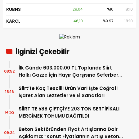
RUBNS
29,04
%10
18:10
KARCL
46,10
%9.97
18:10
İlginizi Çekebilir
İlk Günde 603.000,00 TL Toplandı: Siirt
08:52
Halkı Gazze İçin Hayır Çarşısına Seferber
Oldu
Siirt’te Kaç Tescilli Ürün Var! İşte Coğrafi
15:16
İşaret Alan Lezzetler ve El Sanatları
SİİRT’TE 588 ÇİFTÇİYE 203 TON SERTİFİKALI
14:52
MERCİMEK TOHUMU DAĞITILDI
Beton Sektöründen Fiyat Artışlarına Dair
09:24
Açıklama: “Konut Fiyatlarının Artışı Beton