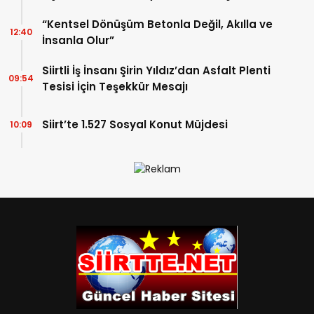
Kaynaklı Değil”
“Kentsel Dönüşüm Betonla Değil, Akılla ve
12:40
İnsanla Olur”
Siirtli İş İnsanı Şirin Yıldız’dan Asfalt Plenti
09:54
Tesisi İçin Teşekkür Mesajı
Siirt’te 1.527 Sosyal Konut Müjdesi
10:09