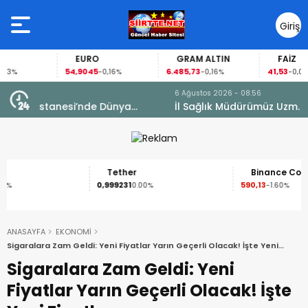
Giriş
Yap
EURO
GRAM ALTIN
FAİZ
54,9045
6.485,73
41,53
-0,16%
-0,16%
-0,02%
6 Ağustos 2026 - 08:56
İl Sağlık Müdürümüz Uzm. Dr. Besim Hacıoğlu,
Kurtalan Sağlıklı Hayat Merkezini Ziyaret Etti
Tether
Binance Coin
0,999231
590,13
0.00%
-1.60%
ANASAYFA
EKONOMİ
Sigaralara Zam Geldi: Yeni Fiyatlar Yarın Geçerli Olacak! İşte Yeni
Fiyatlar…
Sigaralara Zam Geldi: Yeni
Fiyatlar Yarın Geçerli Olacak! İşte