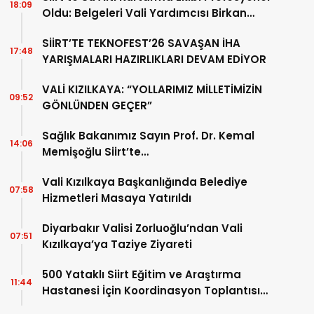
18:09
Oldu: Belgeleri Vali Yardımcısı Birkan
Tatlısöz Verdi
SİİRT’TE TEKNOFEST’26 SAVAŞAN İHA
17:48
YARIŞMALARI HAZIRLIKLARI DEVAM EDİYOR
VALİ KIZILKAYA: “YOLLARIMIZ MİLLETİMİZİN
09:52
GÖNLÜNDEN GEÇER”
Sağlık Bakanımız Sayın Prof. Dr. Kemal
14:06
Memişoğlu Siirt’te…
Vali Kızılkaya Başkanlığında Belediye
07:58
Hizmetleri Masaya Yatırıldı
Diyarbakır Valisi Zorluoğlu’ndan Vali
07:51
Kızılkaya’ya Taziye Ziyareti
500 Yataklı Siirt Eğitim ve Araştırma
11:44
Hastanesi İçin Koordinasyon Toplantısı
Yapıldı