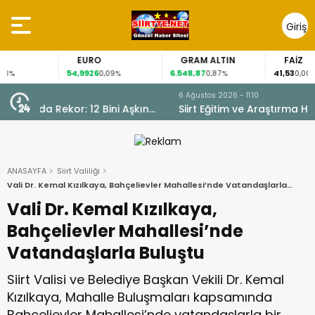
Giriş
Yap
EURO
GRAM ALTIN
FAİZ
54,9926
6.548,87
41,53
0,09%
0,87%
0,00%
6 Ağustos 2026 - 11:10
kın
Siirt Eğitim ve Araştırma Hastanesi’nde Dünya
Emzirme Haftası Etkinliği Düzenlendi
ANASAYFA
Siirt Valiliği
Vali Dr. Kemal Kızılkaya, Bahçelievler Mahallesi’nde Vatandaşlarla
Buluştu
Vali Dr. Kemal Kızılkaya,
Bahçelievler Mahallesi’nde
Vatandaşlarla Buluştu
Siirt Valisi ve Belediye Başkan Vekili Dr. Kemal
Kızılkaya, Mahalle Buluşmaları kapsamında
Bahçelievler Mahallesi’nde vatandaşlarla bir