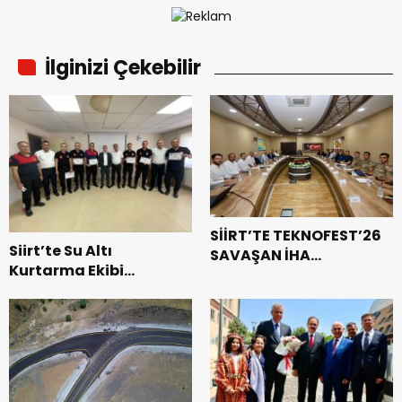
İlginizi Çekebilir
SİİRT’TE TEKNOFEST’26
Siirt’te Su Altı
SAVAŞAN İHA
Kurtarma Ekibi
YARIŞMALARI
Profesyonel Oldu:
HAZIRLIKLARI DEVAM
Belgeleri Vali
EDİYOR
Yardımcısı Birkan
Tatlısöz Verdi