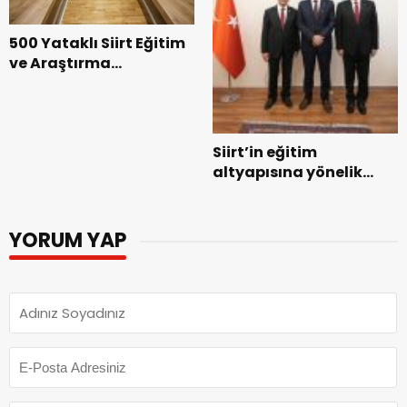
500 Yataklı Siirt Eğitim
ve Araştırma
Hastanesi İçin
Koordinasyon
Toplantısı Yapıldı
Siirt’in eğitim
altyapısına yönelik
yatırımlar TBMM’de
görüşüldü
YORUM YAP