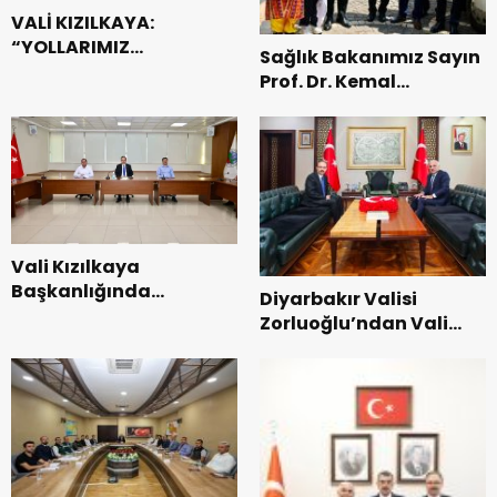
VALİ KIZILKAYA:
“YOLLARIMIZ
Sağlık Bakanımız Sayın
MİLLETİMİZİN
Prof. Dr. Kemal
GÖNLÜNDEN GEÇER”
Memişoğlu Siirt’te…
Vali Kızılkaya
Başkanlığında
Diyarbakır Valisi
Belediye Hizmetleri
Zorluoğlu’ndan Vali
Masaya Yatırıldı
Kızılkaya’ya Taziye
Ziyareti